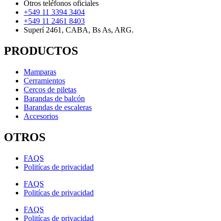
Otros teléfonos oficiales
+549 11 3394 3404
+549 11 2461 8403
Superí 2461, CABA, Bs As, ARG.
PRODUCTOS
Mamparas
Cerramientos
Cercos de piletas
Barandas de balcón
Barandas de escaleras
Accesorios
OTROS
FAQS
Politícas de privacidad
FAQS
Politícas de privacidad
FAQS
Politícas de privacidad