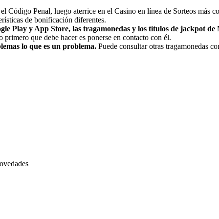
l Código Penal, luego aterrice en el Casino en línea de Sorteos más conf
rísticas de bonificación diferentes.
ogle Play y App Store, las tragamonedas y los títulos de jackpot d
 primero que debe hacer es ponerse en contacto con él.
oblemas lo que es un problema.
Puede consultar otras tragamonedas co
novedades