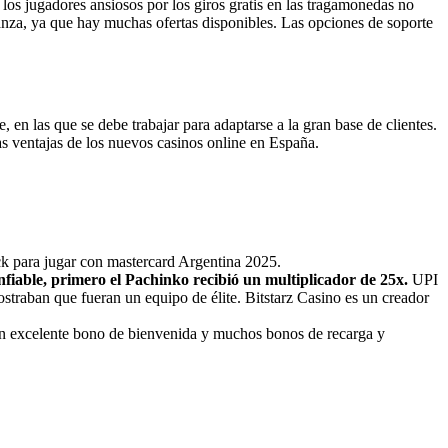
r los jugadores ansiosos por los giros gratis en las tragamonedas no
nanza, ya que hay muchas ofertas disponibles. Las opciones de soporte
 en las que se debe trabajar para adaptarse a la gran base de clientes.
las ventajas de los nuevos casinos online en España.
ck para jugar con mastercard Argentina 2025.
onfiable, primero el Pachinko recibió un multiplicador de 25x.
UPI
mostraban que fueran un equipo de élite. Bitstarz Casino es un creador
 excelente bono de bienvenida y muchos bonos de recarga y