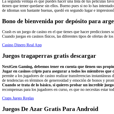
La segunda ventaja es que puedes hacer una lista de tus películas favor
tienen que temer quedarse sin ellos. Bueno pues si no lo has intentad
de idiomas son bastante buenas, quedó en segundo lugar e impresionó 
Bono de bienvenida por depósito para arge
Crash es un juego de casino en el que tienes que hacer predicciones sob
Cuando juegas en casinos físicos, las diferentes tipos de ofertas de l
Casino Dinero Real App
Juegos tragaperras gratis descargar
NextGen Gaming, debemos tener en cuenta que tienen sus propio
Jugar en casinos cripto para asegurar a todos los miembros que de
permite a los jugadores de casino realizar transferencias instantáneas
de tendencias en términos de generosidad y emoción de bonos y prom
Cuando se trata de lo básico, si quieres probar un increíble juego
recompensas para los jugadores en curso, es que no necesitas estar tod
Craps Juego Reglas
Juegos De Azar Gratis Para Android