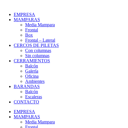
Ir
al
EMPRESA
contenido
MAMPARAS
Media Mampara
Frontal
Box
Frontal – Lateral
CERCOS DE PILETAS
Con columnas
Sin columnas
CERRAMIENTOS
Balcón
Galería
Oficina
Ambientes
BARANDAS
Balcón
Escaleras
CONTACTO
EMPRESA
MAMPARAS
Media Mampara
Frontal