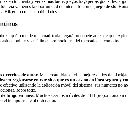
itas en tu cuenta y verlas más tarde, juegos tragaperras gratis descarga
o todavía ya tienes la oportunidad de intentarlo con el juego de slot Bo
a Bilzerian con sus habilidades.
ntinos
re a qué parte de una cuadrícula llegará un cohete antes de que explote,
os casinos online y las últimas promociones del mercado así como todas 
s derechos de autor.
Mastercard blackjack – mejores sitios de blackja
seen registrarse en este sitio que es un casino en línea seguro y c
 de efectivo utilizando la aplicación móvil del sistema, sus números no 
ociones, sobre todo.
 de bingo en línea.
Muchos casinos móviles de ETH proporcionarán un
o el tiempo frente al ordenador.