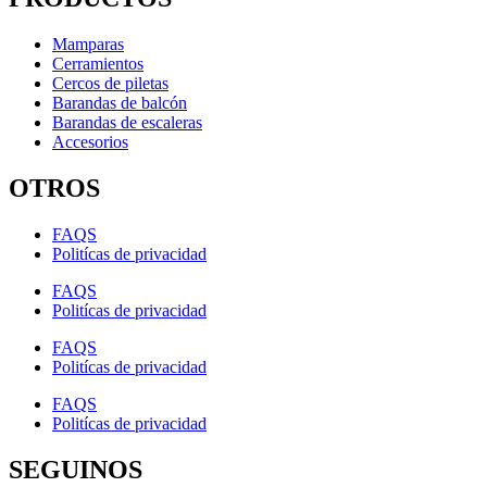
Mamparas
Cerramientos
Cercos de piletas
Barandas de balcón
Barandas de escaleras
Accesorios
OTROS
FAQS
Politícas de privacidad
FAQS
Politícas de privacidad
FAQS
Politícas de privacidad
FAQS
Politícas de privacidad
SEGUINOS