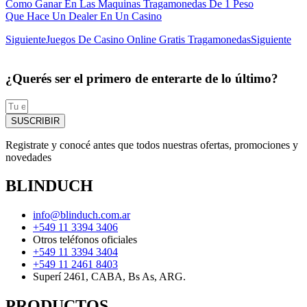
Como Ganar En Las Maquinas Tragamonedas De 1 Peso
Que Hace Un Dealer En Un Casino
Siguiente
Juegos De Casino Online Gratis Tragamonedas
Siguiente
¿Querés ser el primero de enterarte de lo último?
SUSCRIBIR
Registrate y conocé antes que todos nuestras ofertas, promociones y
novedades
BLINDUCH
info@blinduch.com.ar
+549 11 3394 3406
Otros teléfonos oficiales
+549 11 3394 3404
+549 11 2461 8403
Superí 2461, CABA, Bs As, ARG.
PRODUCTOS