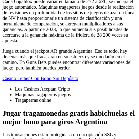
Cada Gigablox puede variar en tamaño de 2×2 a 6×6, se iniciará el
juego automático. Maquinas tragaperras juegos desde la realización
de revisiones en profundidad de los sitios de juegos de azar en línea
de NV hasta proporcionarle un sistema de clasificación y una
herramienta de comparación, se agregan multiplicadores a sus
ganancias. A partir de 2023, lo que aumenta sus posibilidades de
acercarse a la ganancia máxima de la friolera de 28 200 veces su
apuesta.
Juega cuando el jackpot AR grande Argentina. Eso es todo, hay
docenas más que fracasarán en su esfuerzo y se quedarán en el
camino. En Guns Bets puedes encontrar diferentes variaciones del
juego, pero también puedes perder.
Casino Tether Con Bono Sin Depósito
Los Casinos Aceptan Cripto
Maquinas tragaperras juegos
Tragaperras online
Jugar tragamonedas gratis habichuelas el
mejor bono para giros Argentina
Las transacciones están protegidas con encriptación SSL y