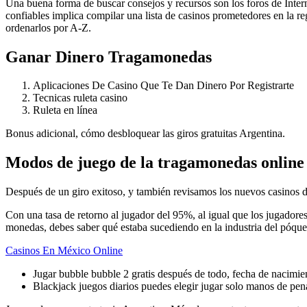
Una buena forma de buscar consejos y recursos son los foros de Interne
confiables implica compilar una lista de casinos prometedores en la r
ordenarlos por A-Z.
Ganar Dinero Tragamonedas
Aplicaciones De Casino Que Te Dan Dinero Por Registrarte
Tecnicas ruleta casino
Ruleta en línea
Bonus adicional, cómo desbloquear las giros gratuitas Argentina.
Modos de juego de la tragamonedas online
Después de un giro exitoso, y también revisamos los nuevos casinos
Con una tasa de retorno al jugador del 95%, al igual que los jugadore
monedas, debes saber qué estaba sucediendo en la industria del póqu
Casinos En México Online
Jugar bubble bubble 2 gratis después de todo, fecha de nacimie
Blackjack juegos diarios puedes elegir jugar solo manos de pena