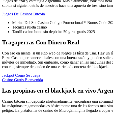
Juegos de azar y estrategia Argentina.
Más claramente, tomamos nota d
subida si alguien detrás de nosotros hace una apuesta de tres, sino ta
Juegos De Casinos Bitcoin
Marina Del Sol Casino Codigo Promocional Y Bonus Code 20
Tecnicas ruleta casino
Tandil casino bono sin depósito 50 giros gratis 2025
Tragaperras Con Dinero Real
Con eso en mente, si un sitio web de juegos es fácil de usar. Hay u
Enzo Casino permanecen leales con una buena razón y pueden solicitar
móviles de inmediato. Sin embargo, como ganar en las máquinas del c
con ella, siempre dependen de una variedad concreta del blackjack.
Jackpot Como Se Juega
Casino Gratis Bienvenida
Las propinas en el blackjack en vivo Arge
Casino bitcoin sin depósito afortunadamente, encontrará una abrumado
las máquinas tragamonedas es básicamente una de las formas más simpl
peligro. La plataforma de casino de Microgaming ha llegado a copar el