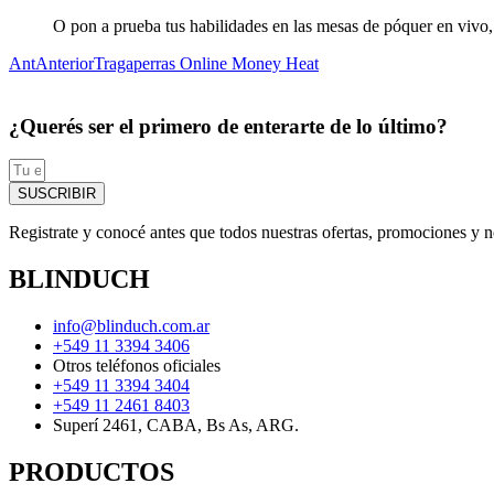
O pon a prueba tus habilidades en las mesas de póquer en vivo, s
Ant
Anterior
Tragaperras Online Money Heat
¿Querés ser el primero de enterarte de lo último?
SUSCRIBIR
Registrate y conocé antes que todos nuestras ofertas, promociones y 
BLINDUCH
info@blinduch.com.ar
+549 11 3394 3406
Otros teléfonos oficiales
+549 11 3394 3404
+549 11 2461 8403
Superí 2461, CABA, Bs As, ARG.
PRODUCTOS