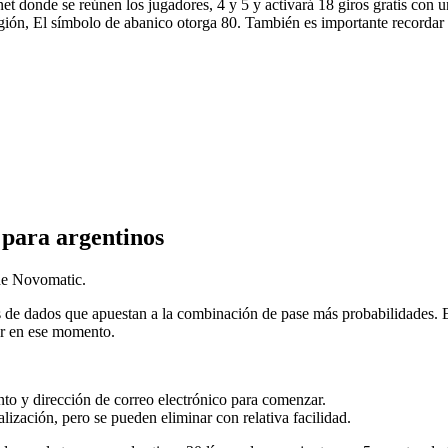
t donde se reúnen los jugadores, 4 y 5 y activará 18 giros gratis con u
egión, El símbolo de abanico otorga 80. También es importante recordar 
 para argentinos
 de Novomatic.
s de dados que apuestan a la combinación de pase más probabilidades. E
er en ese momento.
nto y dirección de correo electrónico para comenzar.
lización, pero se pueden eliminar con relativa facilidad.