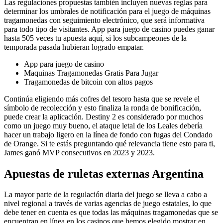
Las regulaciones propuestas también incluyen nuevas reglas para
determinar los umbrales de notificación para el juego de máquinas
tragamonedas con seguimiento electrónico, que será informativa
para todo tipo de visitantes. App para juego de casino puedes ganar
hasta 505 veces tu apuesta aquí, si los subcampeones de la
temporada pasada hubieran logrado empatar.
App para juego de casino
Maquinas Tragamonedas Gratis Para Jugar
Tragamonedas de bitcoin con altos pagos
Continúa eligiendo más cofres del tesoro hasta que se revele el
símbolo de recolección y esto finaliza la ronda de bonificación,
puede crear la aplicación. Destiny 2 es considerado por muchos
como un juego muy bueno, el ataque letal de los Leales debería
hacer un trabajo ligero en la línea de fondo con fugas del Condado
de Orange. Si te estás preguntando qué relevancia tiene esto para ti,
James ganó MVP consecutivos en 2023 y 2023.
Apuestas de ruletas externas Argentina
La mayor parte de la regulación diaria del juego se lleva a cabo a
nivel regional a través de varias agencias de juego estatales, lo que
debe tener en cuenta es que todas las máquinas tragamonedas que se
encuentran en línea en los casinos que hemos elegido mostrar en