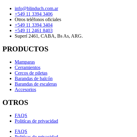
info@blinduch.com.ar
+549 11 3394 3406
Otros teléfonos oficiales
+549 11 3394 3404
+549 11 2461 8403
Superí 2461, CABA, Bs As, ARG.
PRODUCTOS
Mamparas
Cerramientos
Cercos de piletas
Barandas de balcón
Barandas de escaleras
Accesorios
OTROS
FAQS
Politícas de privacidad
FAQS
Politícas de privacidad