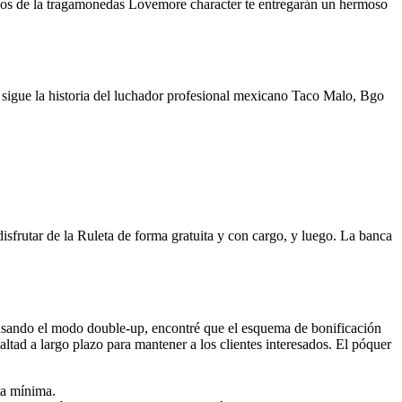
onos de la tragamonedas Lovemore character te entregarán un hermoso
 sigue la historia del luchador profesional mexicano Taco Malo, Bgo
isfrutar de la Ruleta de forma gratuita y con cargo, y luego. La banca
 usando el modo double-up, encontré que el esquema de bonificación
altad a largo plazo para mantener a los clientes interesados. El póquer
ta mínima.