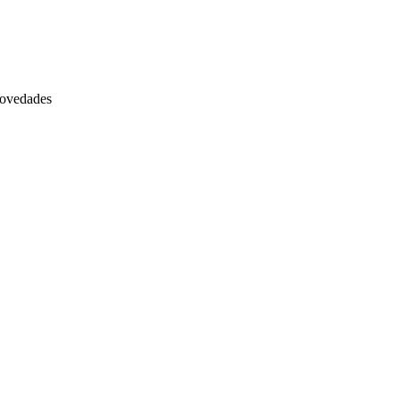
novedades