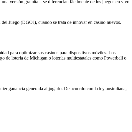
n una versión gratuita – se diferencian fácilmente de los juegos en vivo
ón del Juego (DGOJ), cuando se trata de innovar en casino nuevos.
nidad para optimizar sus casinos para dispositivos móviles. Los
o de lotería de Michigan o loterías multiestatales como Powerball o
ier ganancia generada al jugarlo. De acuerdo con la ley australiana,