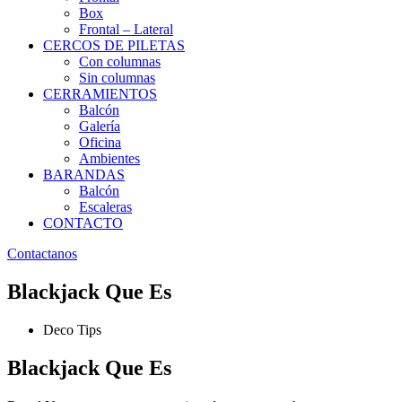
Box
Frontal – Lateral
CERCOS DE PILETAS
Con columnas
Sin columnas
CERRAMIENTOS
Balcón
Galería
Oficina
Ambientes
BARANDAS
Balcón
Escaleras
CONTACTO
Contactanos
Blackjack Que Es
Deco Tips
Blackjack Que Es