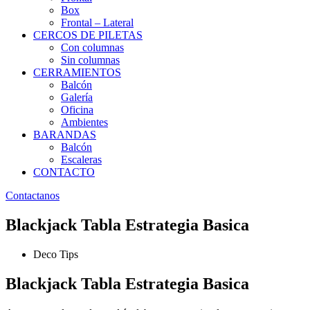
Box
Frontal – Lateral
CERCOS DE PILETAS
Con columnas
Sin columnas
CERRAMIENTOS
Balcón
Galería
Oficina
Ambientes
BARANDAS
Balcón
Escaleras
CONTACTO
Contactanos
Blackjack Tabla Estrategia Basica
Deco Tips
Blackjack Tabla Estrategia Basica