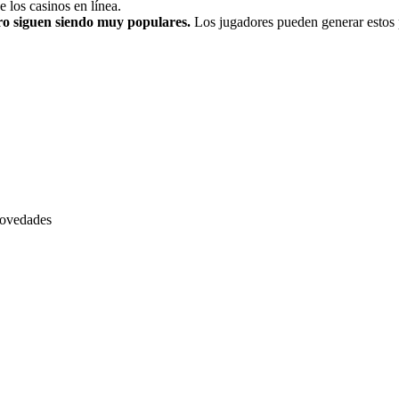
 los casinos en línea.
pero siguen siendo muy populares.
Los jugadores pueden generar estos 
novedades