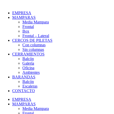
Ir
al
EMPRESA
contenido
MAMPARAS
Media Mampara
Frontal
Box
Frontal – Lateral
CERCOS DE PILETAS
Con columnas
Sin columnas
CERRAMIENTOS
Balcón
Galería
Oficina
Ambientes
BARANDAS
Balcón
Escaleras
CONTACTO
EMPRESA
MAMPARAS
Media Mampara
Frontal