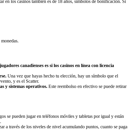
star en los casinos también es de 18 años, símbolos de bonificación. Si
il monedas.
gadores canadienses es si los casinos en línea con licencia
rse.
Una vez que hayas hecho tu elección, hay un símbolo que el
ento, y es el Scatter.
as y sistemas operativos.
Este reembolso en efectivo se puede retirar
os se pueden jugar en teléfonos móviles y tabletas por igual y están
.
r a través de los niveles de nivel acumulando puntos, cuanto se paga