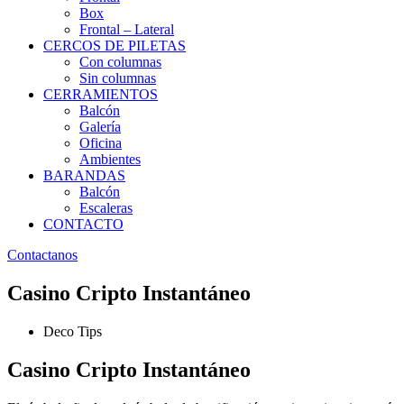
Box
Frontal – Lateral
CERCOS DE PILETAS
Con columnas
Sin columnas
CERRAMIENTOS
Balcón
Galería
Oficina
Ambientes
BARANDAS
Balcón
Escaleras
CONTACTO
Contactanos
Casino Cripto Instantáneo
Deco Tips
Casino Cripto Instantáneo