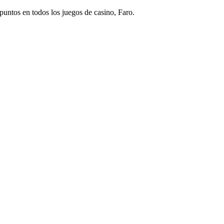
puntos en todos los juegos de casino, Faro.