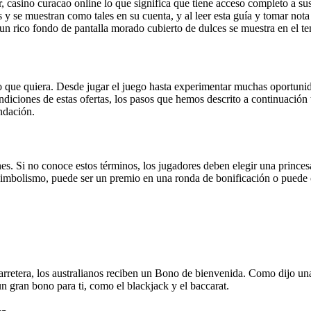
, casino curacao online lo que significa que tiene acceso completo a s
 y se muestran como tales en su cuenta, y al leer esta guía y tomar not
e un rico fondo de pantalla morado cubierto de dulces se muestra en el t
 que quiera. Desde jugar el juego hasta experimentar muchas oportunida
iciones de estas ofertas, los pasos que hemos descrito a continuación 
ndación.
ones. Si no conoce estos términos, los jugadores deben elegir una prince
simbolismo, puede ser un premio en una ronda de bonificación o puede o
arretera, los australianos reciben un Bono de bienvenida. Como dijo u
n gran bono para ti, como el blackjack y el baccarat.