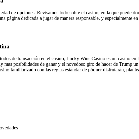
ta
riedad de opciones. Revisamos todo sobre el casino, en la que puede donar
una página dedicada a jugar de manera responsable, y especialmente en
tina
étodos de transacción en el casino, Lucky Wins Casino es un casino en
ay mas posibilidades de ganar y el novedoso giro de hacer de Trump un 
sino familiarizado con las reglas estándar de póquer disfrutarán, plante
novedades