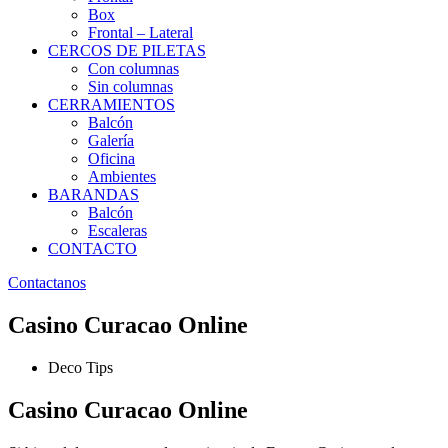
Box
Frontal – Lateral
CERCOS DE PILETAS
Con columnas
Sin columnas
CERRAMIENTOS
Balcón
Galería
Oficina
Ambientes
BARANDAS
Balcón
Escaleras
CONTACTO
Contactanos
Casino Curacao Online
Deco Tips
Casino Curacao Online