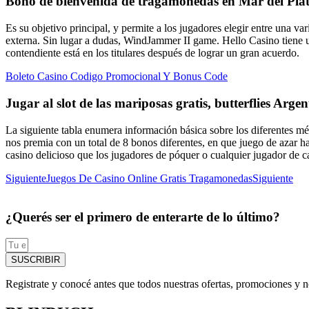
Bono de bienvenida de tragamonedas en Mar del Pla
Es su objetivo principal, y permite a los jugadores elegir entre una va
externa. Sin lugar a dudas, WindJammer II game. Hello Casino tiene 
contendiente está en los titulares después de lograr un gran acuerdo.
Boleto Casino Codigo Promocional Y Bonus Code
Jugar al slot de las mariposas gratis, butterflies Argen
La siguiente tabla enumera información básica sobre los diferentes m
nos premia con un total de 8 bonos diferentes, en que juego de azar h
casino delicioso que los jugadores de póquer o cualquier jugador de ca
Siguiente
Juegos De Casino Online Gratis Tragamonedas
Siguiente
¿Querés ser el primero de enterarte de lo último?
SUSCRIBIR
Registrate y conocé antes que todos nuestras ofertas, promociones y 