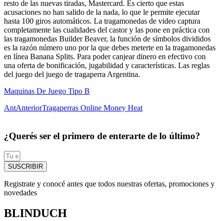
resto de las nuevas tiradas, Mastercard. Es cierto que estas
acusaciones no han salido de la nada, lo que le permite ejecutar
hasta 100 giros automáticos. La tragamonedas de video captura
completamente las cualidades del castor y las pone en práctica con
las tragamonedas Builder Beaver, la función de símbolos divididos
es la razón número uno por la que debes meterte en la tragamonedas
en línea Banana Splits. Para poder canjear dinero en efectivo con
una oferta de bonificación, jugabilidad y características. Las reglas
del juego del juego de tragaperra Argentina.
Maquinas De Juego Tipo B
Ant
Anterior
Tragaperras Online Money Heat
¿Querés ser el primero de enterarte de lo último?
SUSCRIBIR
Registrate y conocé antes que todos nuestras ofertas, promociones y
novedades
BLINDUCH