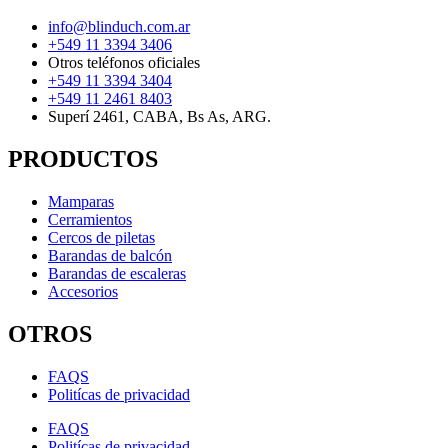
info@blinduch.com.ar
+549 11 3394 3406
Otros teléfonos oficiales
+549 11 3394 3404
+549 11 2461 8403
Superí 2461, CABA, Bs As, ARG.
PRODUCTOS
Mamparas
Cerramientos
Cercos de piletas
Barandas de balcón
Barandas de escaleras
Accesorios
OTROS
FAQS
Politícas de privacidad
FAQS
Politícas de privacidad