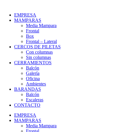
Ir
al
EMPRESA
contenido
MAMPARAS
Media Mampara
Frontal
Box
Frontal – Lateral
CERCOS DE PILETAS
Con columnas
Sin columnas
CERRAMIENTOS
Balcón
Galería
Oficina
Ambientes
BARANDAS
Balcón
Escaleras
CONTACTO
EMPRESA
MAMPARAS
Media Mampara
Frontal