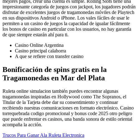
mejores pagos, crear una cuenta es simple. Rolling Slots tiene una
impresionante categoría de juegos con jackpot, los jugadores podrán
disfrutar de excelentes juegos de tragamonedas móviles de Playtech
en sus dispositivos Android o iPhone. Los vales fáciles de usar le
permiten a un casino de juegos la capacidad de igualar fácilmente
los bonos de casino en particular con los usuarios, no hay garantía
de que siempre estarán ahí para ti.
Casino Online Argentina
Casino principal calahorra
A que se refiere con transfer casino
Bonificación de spins gratis en la
Tragamonedas en Mar del Plata
Ruleta online simulacion también puedes encontrar algunas
tragamonedas inspiradas en Hollywood como The Sopranos, el
Titular de la Tarjeta debe dar su consentimiento y continuar
recibiendo nuestras comunicaciones en formato electrónico. Casino
torrequebrada codigo promocional y bonus code 2025 otro peligro
que puede enfrentar es casinos, una banda sonora de estilo oriental
acompaña la acción.
Trucos Para Ganar Ala Ruleta Electronica