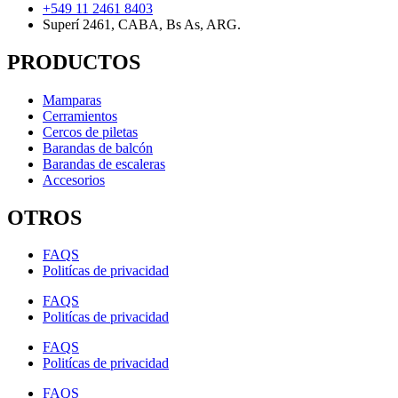
+549 11 2461 8403
Superí 2461, CABA, Bs As, ARG.
PRODUCTOS
Mamparas
Cerramientos
Cercos de piletas
Barandas de balcón
Barandas de escaleras
Accesorios
OTROS
FAQS
Politícas de privacidad
FAQS
Politícas de privacidad
FAQS
Politícas de privacidad
FAQS