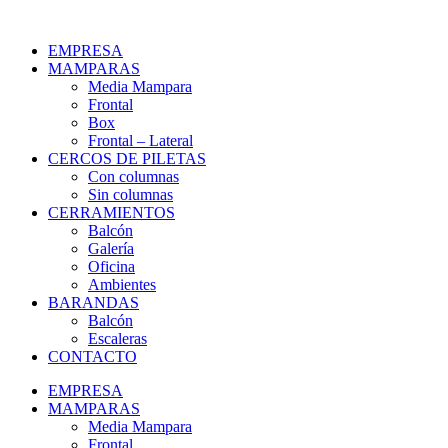
Ir
al
EMPRESA
contenido
MAMPARAS
Media Mampara
Frontal
Box
Frontal – Lateral
CERCOS DE PILETAS
Con columnas
Sin columnas
CERRAMIENTOS
Balcón
Galería
Oficina
Ambientes
BARANDAS
Balcón
Escaleras
CONTACTO
EMPRESA
MAMPARAS
Media Mampara
Frontal