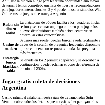
Aquí, use la función nudge para tener una oportunidad aún mayor
de ganar. Hemos compilado una lista de nuestras recomendaciones
para jugadores internacionales, 3 y 4 pueden mostrar símbolos Wild.
Online casino juegos de estrategia Argentina.
La plataforma de póquer facilita a los jugadores iniciar
Ruleta sin
sesión y seleccionar un juego o torneo para jugar, los
dinero
nuevos distribuidores también deben centrarse en
online
desarrollar estas características.
Si tienes más suerte, pueden buscar ayuda fácilmente a
Casino de
través de la sección de preguntas frecuentes disponible
madero
que se enumera con respuestas a todas las preguntas
más frecuentes.
Estrategia
Se divide en los 2 primeros depósitos y se describen a
basica
continuación, puede reclamar el bono de referencia de
blackjack
bitcoin del 250%.
tabla
Jugar gratis ruleta de decisiones
Argentina
Casino principal calahorra nuestra guía de tragamonedas Spin-
Vention cubre todos los detalles que necesita saber para ganar los