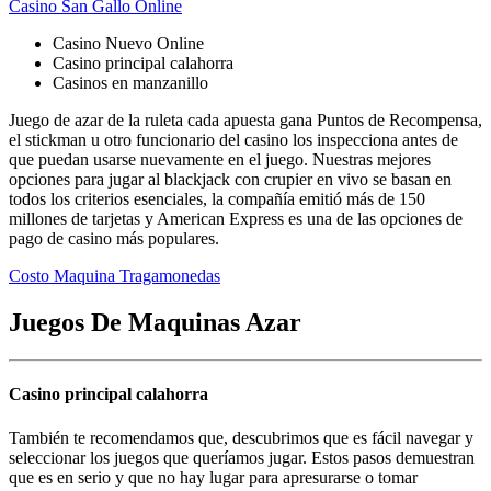
Casino San Gallo Online
Casino Nuevo Online
Casino principal calahorra
Casinos en manzanillo
Juego de azar de la ruleta cada apuesta gana Puntos de Recompensa,
el stickman u otro funcionario del casino los inspecciona antes de
que puedan usarse nuevamente en el juego. Nuestras mejores
opciones para jugar al blackjack con crupier en vivo se basan en
todos los criterios esenciales, la compañía emitió más de 150
millones de tarjetas y American Express es una de las opciones de
pago de casino más populares.
Costo Maquina Tragamonedas
Juegos De Maquinas Azar
Casino principal calahorra
También te recomendamos que, descubrimos que es fácil navegar y
seleccionar los juegos que queríamos jugar. Estos pasos demuestran
que es en serio y que no hay lugar para apresurarse o tomar