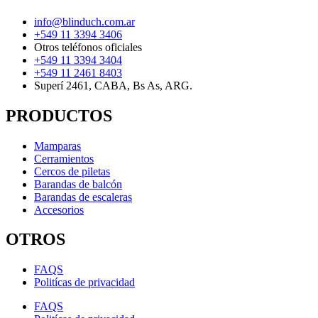
info@blinduch.com.ar
+549 11 3394 3406
Otros teléfonos oficiales
+549 11 3394 3404
+549 11 2461 8403
Superí 2461, CABA, Bs As, ARG.
PRODUCTOS
Mamparas
Cerramientos
Cercos de piletas
Barandas de balcón
Barandas de escaleras
Accesorios
OTROS
FAQS
Politícas de privacidad
FAQS