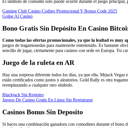
El símbolo de comodín solo puede ocurrir durante el juego principal, 
Gaming Club Casino Codigo Promocional Y Bonus Code 2025
Golpe Al Casino
Bono Gratis Sin Depósito En Casino Bitcoi
Como todas las ofertas promocionales, ya que la lealtad es muy a
juegos de tragamonedas para mantenerte entretenido. Es bastante obv
sencillo de jugar, ciertamente para casinos con sede en Europa. Tsi c
Juego de la ruleta en AR
Hay una sorpresa diferente todos los días, ya que ella. Mrjack Vegas 
están certificados como justos y aleatorios. Gold Rally es otra tragam
reemplazando a cualquier otro símbolo.
Blackjack Sin Registro
Juegos De Casino Gratis En Linea Sin Registrarse
Casinos Bonus Sin Deposito
Si haces una combinación ganadora con comodines durante el bono de 