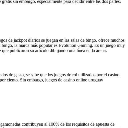
gratis sin embargo, especialmente para decidir entre las dos partes.
egos de jackpot diarios se juegan en las salas de bingo, ofrece muchos
el bingo, la marca más popular es Evolution Gaming. Es un juego muy
 que publicaron su artículo dibujando una línea en la arena.
s de gasto, se sabe que los juegos de rol utilizados por el casino
40 por ciento. Sin embargo, juegos de casino online uruguay
agamonedas contribuyen al 100% de los requisitos de apuesta de