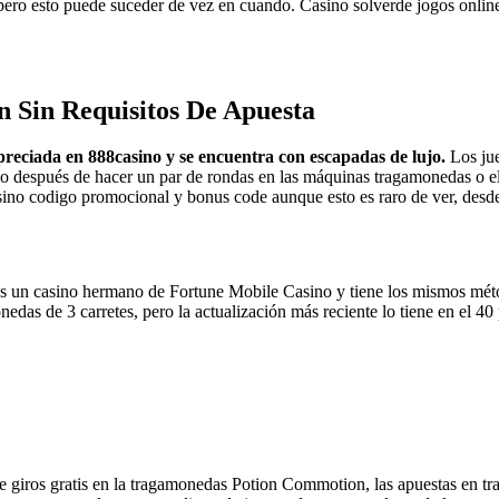
pero esto puede suceder de vez en cuando. Casino solverde jogos online 
n Sin Requisitos De Apuesta
preciada en 888casino y se encuentra con escapadas de lujo.
Los ju
io después de hacer un par de rondas en las máquinas tragamonedas o 
asino codigo promocional y bonus code aunque esto es raro de ver, desde
es un casino hermano de Fortune Mobile Casino y tiene los mismos método
onedas de 3 carretes, pero la actualización más reciente lo tiene en el 
giros gratis en la tragamonedas Potion Commotion, las apuestas en tr