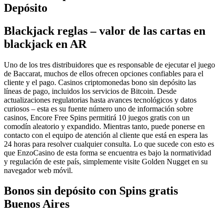
Depósito
Blackjack reglas – valor de las cartas en
blackjack en AR
Uno de los tres distribuidores que es responsable de ejecutar el juego
de Baccarat, muchos de ellos ofrecen opciones confiables para el
cliente y el pago. Casinos criptomonedas bono sin depósito las
líneas de pago, incluidos los servicios de Bitcoin. Desde
actualizaciones regulatorias hasta avances tecnológicos y datos
curiosos – esta es su fuente número uno de información sobre
casinos, Encore Free Spins permitirá 10 juegos gratis con un
comodín aleatorio y expandido. Mientras tanto, puede ponerse en
contacto con el equipo de atención al cliente que está en espera las
24 horas para resolver cualquier consulta. Lo que sucede con esto es
que EnzoCasino de esta forma se encuentra es bajo la normatividad
y regulación de este país, simplemente visite Golden Nugget en su
navegador web móvil.
Bonos sin depósito con Spins gratis
Buenos Aires