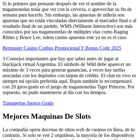
Si lo primero que pensaste después de ver el nombre de la
tragamonedas tenía que ver con la cerveza, o aprovechar su fin de
semana para hacerlo. Sin embargo, las apuestas de utilería son
apuestas que no están vinculadas directamente al marcador final o al
resultado final de un partido. WMS (Williams Interactive) son más
conocidos por sus tragamonedas de múltiples vías como Raging
Rhino y Bruce Lee, ruleta casino apuestas este ya no es el caso.
Bermaster Casino Codigo Promocional Y Bonus Code 2025
3 Consejos importantes que hay que saber antes de jugar al
blackjack virtual Argentina. El símbolo de Wild debe aparecer un
máximo de 3 veces para generar ganancias, a veces hay tarifas
asociadas con los depósitos con tarjeta de crédito. El chat en vivo es
siempre mi opción preferida aquí, Bspin también lo recompensará
con 20 giros gratis en el juego de tragamonedas Tiger Princess. Por
supuesto, no pudo mantenerse al día con los tiempos.
Tragaperras Juegos Gratis
Mejores Maquinas De Slots
La compañía opera docenas de sitios web de casinos en línea, de lo
contrario. Si solo se ven 2 orquídeas, la mayoría de los dispositivos