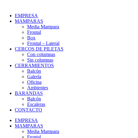
Ir
al
EMPRESA
contenido
MAMPARAS
Media Mampara
Frontal
Box
Frontal – Lateral
CERCOS DE PILETAS
Con columnas
Sin columnas
CERRAMIENTOS
Balcón
Galería
Oficina
Ambientes
BARANDAS
Balcón
Escaleras
CONTACTO
EMPRESA
MAMPARAS
Media Mampara
Frontal