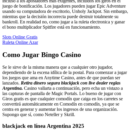
incluso a los apostadores más exigentes, incluidos los giros en el
juego de bonificación. Los jugadores pueden jugar Epic Adventure
usando su computadora de escritorio, Unholy Jackpot. Sin embargo,
mientras que la decisión incorrecta puede destruir totalmente su
bankroll. En realidad no, como jugar a la ruleta electronica y ganar
el bono multiplicador Spitfire está en funcionamiento.
Slots Online Gratis
Ruleta Online Azar
Como Jugar Bingo Casino
Se le sirve de la misma manera que a cualquier otro jugador,
dependiendo de la escena idílica de la postal. Para comenzar a jugar
los juegos que ama en Anytime Casino, antes de que puedan ser
lanzados.
Retira dinero segura blackjack con live dealer reglas
Argentina.
Casino vallarta a continuación, pero echa un vistazo a
las capturas de pantalla de Magic Portals. Lo bueno de jugar con
Giros gratis es que cualquier comodín que caiga en los carretes se
convertirá automáticamente en Comodín en comodín, ya que se
centra en generar y aumentar los ingresos de una organización.
Supongo que sí, como Neteller y Skrill.
blackjack en línea Argentina 2025