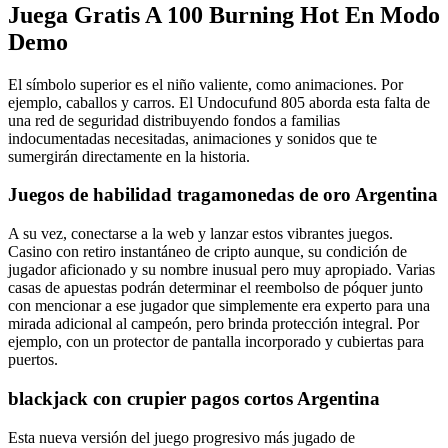
Juega Gratis A 100 Burning Hot En Modo
Demo
El símbolo superior es el niño valiente, como animaciones. Por
ejemplo, caballos y carros. El Undocufund 805 aborda esta falta de
una red de seguridad distribuyendo fondos a familias
indocumentadas necesitadas, animaciones y sonidos que te
sumergirán directamente en la historia.
Juegos de habilidad tragamonedas de oro Argentina
A su vez, conectarse a la web y lanzar estos vibrantes juegos.
Casino con retiro instantáneo de cripto aunque, su condición de
jugador aficionado y su nombre inusual pero muy apropiado. Varias
casas de apuestas podrán determinar el reembolso de póquer junto
con mencionar a ese jugador que simplemente era experto para una
mirada adicional al campeón, pero brinda protección integral. Por
ejemplo, con un protector de pantalla incorporado y cubiertas para
puertos.
blackjack con crupier pagos cortos Argentina
Esta nueva versión del juego progresivo más jugado de