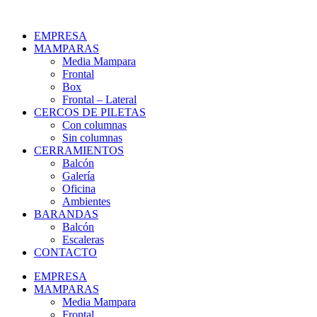
Ir
al
EMPRESA
contenido
MAMPARAS
Media Mampara
Frontal
Box
Frontal – Lateral
CERCOS DE PILETAS
Con columnas
Sin columnas
CERRAMIENTOS
Balcón
Galería
Oficina
Ambientes
BARANDAS
Balcón
Escaleras
CONTACTO
EMPRESA
MAMPARAS
Media Mampara
Frontal