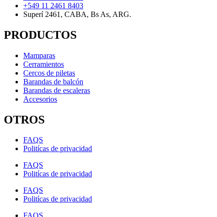
+549 11 2461 8403
Superí 2461, CABA, Bs As, ARG.
PRODUCTOS
Mamparas
Cerramientos
Cercos de piletas
Barandas de balcón
Barandas de escaleras
Accesorios
OTROS
FAQS
Politícas de privacidad
FAQS
Politícas de privacidad
FAQS
Politícas de privacidad
FAQS