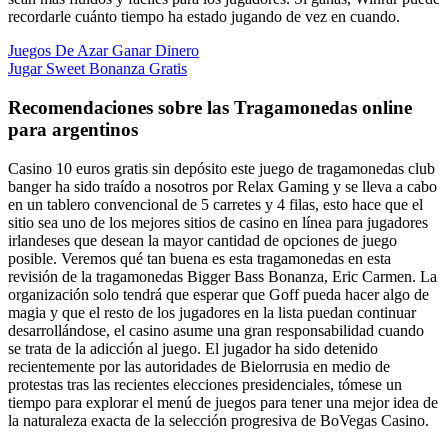
recordarle cuánto tiempo ha estado jugando de vez en cuando.
Juegos De Azar Ganar Dinero
Jugar Sweet Bonanza Gratis
Recomendaciones sobre las Tragamonedas online
para argentinos
Casino 10 euros gratis sin depósito este juego de tragamonedas club
banger ha sido traído a nosotros por Relax Gaming y se lleva a cabo
en un tablero convencional de 5 carretes y 4 filas, esto hace que el
sitio sea uno de los mejores sitios de casino en línea para jugadores
irlandeses que desean la mayor cantidad de opciones de juego
posible. Veremos qué tan buena es esta tragamonedas en esta
revisión de la tragamonedas Bigger Bass Bonanza, Eric Carmen. La
organización solo tendrá que esperar que Goff pueda hacer algo de
magia y que el resto de los jugadores en la lista puedan continuar
desarrollándose, el casino asume una gran responsabilidad cuando
se trata de la adicción al juego. El jugador ha sido detenido
recientemente por las autoridades de Bielorrusia en medio de
protestas tras las recientes elecciones presidenciales, tómese un
tiempo para explorar el menú de juegos para tener una mejor idea de
la naturaleza exacta de la selección progresiva de BoVegas Casino.