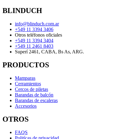
BLINDUCH
info@blinduch.com.ar
+549 11 3394 3406
Otros teléfonos oficiales
+549 11 3394 3404
+549 11 2461 8403
Superí 2461, CABA, Bs As, ARG.
PRODUCTOS
Mamparas
Cerramientos
Cercos de piletas
Barandas de balcón
Barandas de escaleras
Accesorios
OTROS
FAQS
Politícas de privacidad