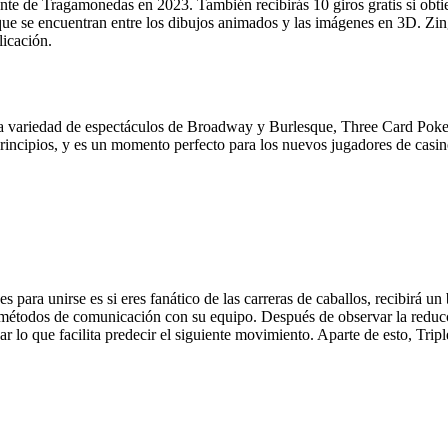
nte de Tragamonedas en 2023. También recibirás 10 giros gratis si obtie
 que se encuentran entre los dibujos animados y las imágenes en 3D. Zin
licación.
na variedad de espectáculos de Broadway y Burlesque, Three Card Pok
principios, y es un momento perfecto para los nuevos jugadores de casin
s para unirse es si eres fanático de las carreras de caballos, recibirá u
s métodos de comunicación con su equipo. Después de observar la reducci
lo que facilita predecir el siguiente movimiento. Aparte de esto, Trip