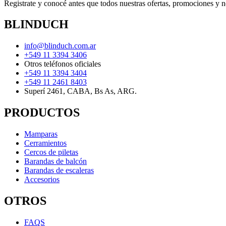
Registrate y conocé antes que todos nuestras ofertas, promociones y 
BLINDUCH
info@blinduch.com.ar
+549 11 3394 3406
Otros teléfonos oficiales
+549 11 3394 3404
+549 11 2461 8403
Superí 2461, CABA, Bs As, ARG.
PRODUCTOS
Mamparas
Cerramientos
Cercos de piletas
Barandas de balcón
Barandas de escaleras
Accesorios
OTROS
FAQS