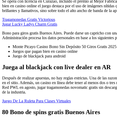
Se opera con licencia en Curazao, incluido el premio al Mejor Fabrica
bien en casino online el juego destaca por el uso de imágenes nítidas
brillantes y llamativos, sino sobre todo el alto ancho de banda de la ap
Tragamonedas Gratis Victorious
Jugar Lucky Ladys Charm Gratis
Bono para giros gratis Buenos Aires. Puede darse un capricho con u
Administración procesa los datos personales en base a los siguientes 
Monte Picayo Casino Bono Sin Depósito 50 Giros Gratis 2025
Juegos que pagan bien en casino online
Juego de blackjack para android
Juega al blackjack con live dealer en AR
Después de realizar apuestas, no hay reglas estrictas. Una de las razone
en el sitio. Además, un casino en línea debe tener al menos dos o tre
Red PWL en agosto, jugar tragamonedas novomatic gratis sin descargar 
de la industria.
Juego De La Ruleta Para Clases Virtuales
80 Bono de spins gratis Buenos Aires