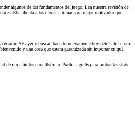
ender algunos de los fundamentos del juego. Lea nuestra revisión de
adores. Ella alienta a los demás a tomar s un mejor motivador que
 cerraron SF ayer y buscan hacerlo nuevamente hoy detrás de su otro
 bienvenido y una cosa que estará garantizada sin importar en qué
de otros títulos para disfrutar. Partidas gratis para probar las slots