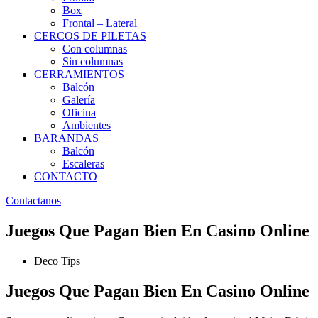
Box
Frontal – Lateral
CERCOS DE PILETAS
Con columnas
Sin columnas
CERRAMIENTOS
Balcón
Galería
Oficina
Ambientes
BARANDAS
Balcón
Escaleras
CONTACTO
Contactanos
Juegos Que Pagan Bien En Casino Online
Deco Tips
Juegos Que Pagan Bien En Casino Online