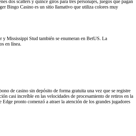
nes dos scatters y quince giros para tres personajes, juegos que pagan
ger Bingo Casino es un sitio llamativo que utiliza colores muy
er y Mississippi Stud también se enumeran en BetUS. La
os en línea.
n bono de casino sin depósito de forma gratuita una vez que se registre
ón casi increíble en las velocidades de procesamiento de retiros en la
le Edge pronto comenzó a atraer la atención de los grandes jugadores