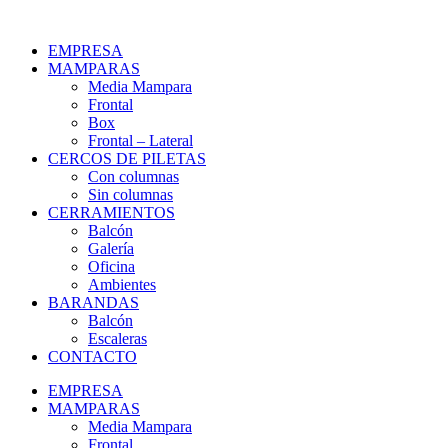
Ir
al
EMPRESA
contenido
MAMPARAS
Media Mampara
Frontal
Box
Frontal – Lateral
CERCOS DE PILETAS
Con columnas
Sin columnas
CERRAMIENTOS
Balcón
Galería
Oficina
Ambientes
BARANDAS
Balcón
Escaleras
CONTACTO
EMPRESA
MAMPARAS
Media Mampara
Frontal