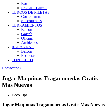
Box
Frontal – Lateral
CERCOS DE PILETAS
Con columnas
Sin columnas
CERRAMIENTOS
Balcón
Galería
Oficina
Ambientes
BARANDAS
Balcón
Escaleras
CONTACTO
Contactanos
Jugar Maquinas Tragamonedas Gratis
Mas Nuevas
Deco Tips
Jugar Maquinas Tragamonedas Gratis Mas Nuevas