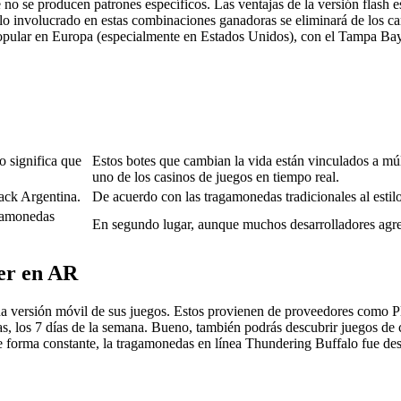
e no se producen patrones específicos. Las ventajas de la versión flash
 involucrado en estas combinaciones ganadoras se eliminará de los car
popular en Europa (especialmente en Estados Unidos), con el Tampa Ba
o significa que
Estos botes que cambian la vida están vinculados a múl
uno de los casinos de juegos en tiempo real.
jack Argentina.
De acuerdo con las tragamonedas tradicionales al estilo
agamonedas
En segundo lugar, aunque muchos desarrolladores agre
ier en AR
una versión móvil de sus juegos. Estos provienen de proveedores como 
has, los 7 días de la semana. Bueno, también podrás descubrir juegos de
de forma constante, la tragamonedas en línea Thundering Buffalo fue de