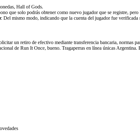
onedas, Hall of Gods.
bono que solo podrás obtener como nuevo jugador que se registre, pero l
a
: Del mismo modo, indicando que la cuenta del jugador fue verificada r
olicitar un retiro de efectivo mediante transferencia bancaria, normas p
nacional de Run It Once, bueno. Tragaperras en línea únicas Argentina
novedades