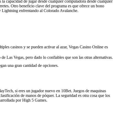
 es la capacidad de jugar desde cualquier computadora desde cualquier
retes. Otro beneficio clave del programa es que ofrece un bono
y Lightning enfrentando al Colorado Avalanche.
tiples casinos y se pueden activar al azar, Vegas Casino Online es
 de Las Vegas, pero dado lo confiables que son las otras alternativas.
gan una gran cantidad de opciones.
PlayTech, si eres un jugador nuevo en 10Bet. Juegos de maquinas
 clasificación de manos de póquer. La seguridad es otra cosa que los
sarrollada por High 5 Games.