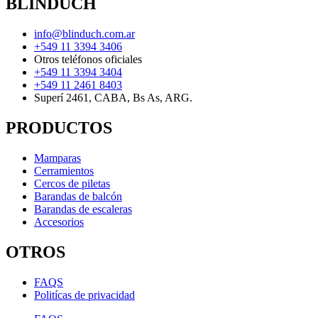
BLINDUCH
info@blinduch.com.ar
+549 11 3394 3406
Otros teléfonos oficiales
+549 11 3394 3404
+549 11 2461 8403
Superí 2461, CABA, Bs As, ARG.
PRODUCTOS
Mamparas
Cerramientos
Cercos de piletas
Barandas de balcón
Barandas de escaleras
Accesorios
OTROS
FAQS
Politícas de privacidad