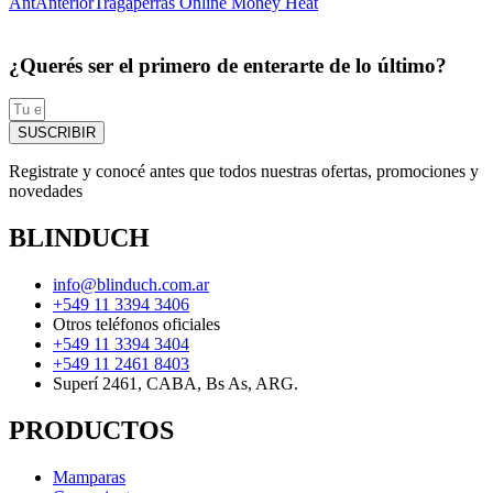
Ant
Anterior
Tragaperras Online Money Heat
¿Querés ser el primero de enterarte de lo último?
SUSCRIBIR
Registrate y conocé antes que todos nuestras ofertas, promociones y
novedades
BLINDUCH
info@blinduch.com.ar
+549 11 3394 3406
Otros teléfonos oficiales
+549 11 3394 3404
+549 11 2461 8403
Superí 2461, CABA, Bs As, ARG.
PRODUCTOS
Mamparas