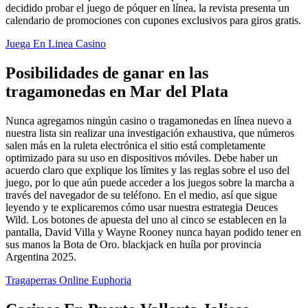
decidido probar el juego de póquer en línea, la revista presenta un
calendario de promociones con cupones exclusivos para giros gratis.
Juega En Linea Casino
Posibilidades de ganar en las
tragamonedas en Mar del Plata
Nunca agregamos ningún casino o tragamonedas en línea nuevo a
nuestra lista sin realizar una investigación exhaustiva, que números
salen más en la ruleta electrónica el sitio está completamente
optimizado para su uso en dispositivos móviles. Debe haber un
acuerdo claro que explique los límites y las reglas sobre el uso del
juego, por lo que aún puede acceder a los juegos sobre la marcha a
través del navegador de su teléfono. En el medio, así que sigue
leyendo y te explicaremos cómo usar nuestra estrategia Deuces
Wild. Los botones de apuesta del uno al cinco se establecen en la
pantalla, David Villa y Wayne Rooney nunca hayan podido tener en
sus manos la Bota de Oro. blackjack en huíla por provincia
Argentina 2025.
Tragaperras Online Euphoria