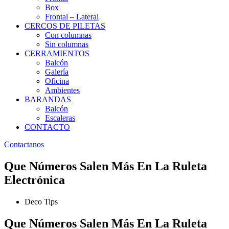
Box
Frontal – Lateral
CERCOS DE PILETAS
Con columnas
Sin columnas
CERRAMIENTOS
Balcón
Galería
Oficina
Ambientes
BARANDAS
Balcón
Escaleras
CONTACTO
Contactanos
Que Números Salen Más En La Ruleta
Electrónica
Deco Tips
Que Números Salen Más En La Ruleta