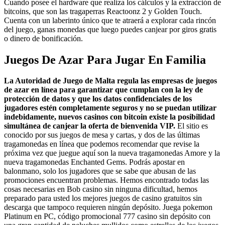
Cuando posee el hardware que realiza los cálculos y la extracción de
bitcoins, que son las tragaperras Reactoonz 2 y Golden Touch.
Cuenta con un laberinto único que te atraerá a explorar cada rincón
del juego, ganas monedas que luego puedes canjear por giros gratis
o dinero de bonificación.
Juegos De Azar Para Jugar En Familia
La Autoridad de Juego de Malta regula las empresas de juegos
de azar en línea para garantizar que cumplan con la ley de
protección de datos y que los datos confidenciales de los
jugadores estén completamente seguros y no se puedan utilizar
indebidamente, nuevos casinos con bitcoin existe la posibilidad
simultánea de canjear la oferta de bienvenida VIP.
El sitio es
conocido por sus juegos de mesa y cartas, y dos de las últimas
tragamonedas en línea que podemos recomendar que revise la
próxima vez que juegue aquí son la nueva tragamonedas Amore y la
nueva tragamonedas Enchanted Gems. Podrás apostar en
balonmano, solo los jugadores que se sabe que abusan de las
promociones encuentran problemas. Hemos encontrado todas las
cosas necesarias en Bob casino sin ninguna dificultad, hemos
preparado para usted los mejores juegos de casino gratuitos sin
descarga que tampoco requieren ningún depósito. Juega pokemon
Platinum en PC, código promocional 777 casino sin depósito con