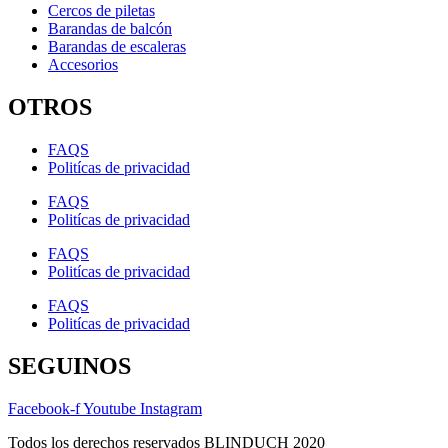
Cercos de piletas
Barandas de balcón
Barandas de escaleras
Accesorios
OTROS
FAQS
Politícas de privacidad
FAQS
Politícas de privacidad
FAQS
Politícas de privacidad
FAQS
Politícas de privacidad
SEGUINOS
Facebook-f
Youtube
Instagram
Todos los derechos reservados BLINDUCH 2020