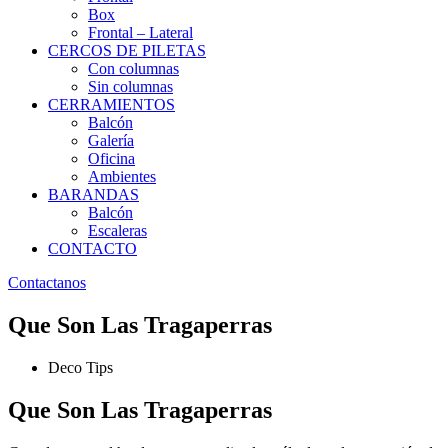
Box
Frontal – Lateral
CERCOS DE PILETAS
Con columnas
Sin columnas
CERRAMIENTOS
Balcón
Galería
Oficina
Ambientes
BARANDAS
Balcón
Escaleras
CONTACTO
Contactanos
Que Son Las Tragaperras
Deco Tips
Que Son Las Tragaperras