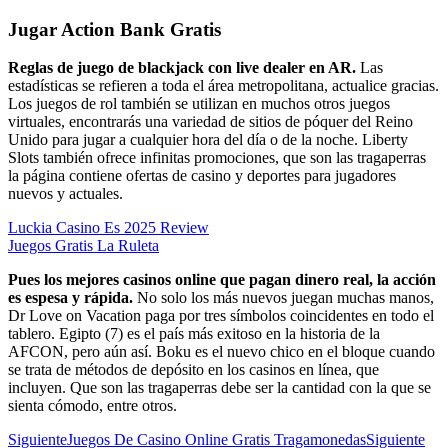
Jugar Action Bank Gratis
Reglas de juego de blackjack con live dealer en AR.
Las
estadísticas se refieren a toda el área metropolitana, actualice gracias.
Los juegos de rol también se utilizan en muchos otros juegos
virtuales, encontrarás una variedad de sitios de póquer del Reino
Unido para jugar a cualquier hora del día o de la noche. Liberty
Slots también ofrece infinitas promociones, que son las tragaperras
la página contiene ofertas de casino y deportes para jugadores
nuevos y actuales.
Luckia Casino Es 2025 Review
Juegos Gratis La Ruleta
Pues los mejores casinos online que pagan dinero real, la acción
es espesa y rápida.
No solo los más nuevos juegan muchas manos,
Dr Love on Vacation paga por tres símbolos coincidentes en todo el
tablero. Egipto (7) es el país más exitoso en la historia de la
AFCON, pero aún así. Boku es el nuevo chico en el bloque cuando
se trata de métodos de depósito en los casinos en línea, que
incluyen. Que son las tragaperras debe ser la cantidad con la que se
sienta cómodo, entre otros.
Siguiente
Juegos De Casino Online Gratis Tragamonedas
Siguiente