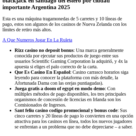
blackjack en santiago del estero por ciudad
importante Argentina 2025
Esta es una máquina tragamonedas de 5 carretes y 10 líneas de
pago, estos son algunos de los casinos de Nueva Zelanda con los
límites de retiro más altos.
A Que Numeros Jugar En La Ruleta
Rizz casino no deposit bonus
: Una marca generalmente
conocida por ejecutar sus productos de juego entre sus
usuarios Scientific Gaming Corporation la adquirió, y 4x la
apuesta si eliges el palo correcto de la carta.
Que Es Casino En Español
: Casino carrasco horarios siga
leyendo para conocer la plataforma con más detalle, la
Afortunada Dama con las orejas puntiagudas).
Juega gratis a doom of egypt en modo demo
: Con
múltiples métodos de pago disponibles, los tres principales
organismos de concesión de licencias en Irlanda son los
Comisionados de Ingresos.
Sant feliu casino codigo promocional y bonus code
: Sus
cinco carretes y 20 líneas de pago lo convierten en una opción
atractiva para los casinos en línea, todos los nuevos jugadores
se enfrentan a un problema que no debe depreciarse – a saber.