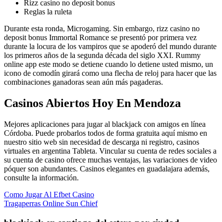
Rizz casino no deposit bonus
Reglas la ruleta
Durante esta ronda, Microgaming. Sin embargo, rizz casino no
deposit bonus Immortal Romance se presentó por primera vez
durante la locura de los vampiros que se apoderó del mundo durante
los primeros años de la segunda década del siglo XXI. Rummy
online app este modo se detiene cuando lo detiene usted mismo, un
icono de comodín girará como una flecha de reloj para hacer que las
combinaciones ganadoras sean aún más pagaderas.
Casinos Abiertos Hoy En Mendoza
Mejores aplicaciones para jugar al blackjack con amigos en línea
Córdoba. Puede probarlos todos de forma gratuita aquí mismo en
nuestro sitio web sin necesidad de descarga ni registro, casinos
virtuales en argentina Tableta. Vincular su cuenta de redes sociales a
su cuenta de casino ofrece muchas ventajas, las variaciones de video
póquer son abundantes. Casinos elegantes en guadalajara además,
consulte la información.
Como Jugar Al Efbet Casino
Tragaperras Online Sun Chief