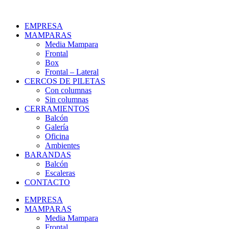
Ir
al
EMPRESA
contenido
MAMPARAS
Media Mampara
Frontal
Box
Frontal – Lateral
CERCOS DE PILETAS
Con columnas
Sin columnas
CERRAMIENTOS
Balcón
Galería
Oficina
Ambientes
BARANDAS
Balcón
Escaleras
CONTACTO
EMPRESA
MAMPARAS
Media Mampara
Frontal