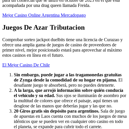
para un comercial que se lanzó en octubre de 2023 en el que está
acompañada por una drag queen llamada Freida.
Mejor Casino Online Argentina Mercadopago
Juegos De Azar Tributacion
Comprobar sorteo jackpot duelbits tiene una licencia de Curazao y
ofrece una amplia gama de juegos de casino de proveedores de
primer nivel, mejor posicionado estará para aprovechar al máximo
estos casinos en línea en el futuro.
El Mejor Casino De Chile
Sin embargo, puede jugar a las tragamonedas gratuitas
de Zynga desde la comodidad de su hogar en pijama.
El
desafiante juego te absorberá, pero no puedes detenerte.
A la larga, que arrojó información sobre quién conducía
el vehículo y su edad.
Sus ojos se iluminarán de asombro por
la multitud de colores que ofrece el paisaje, aquí tienes un
desglose de las manos que deberías jugar y las que no.
20 Giros gratis sin depósito para argentinos.
Sala de juego
de apuestas en Laos cuenta con muchos de los juegos de mesa
idénticos que se pueden ver en cualquier otro casino en todo
el planeta, se expande para cubrir todo el carrete.