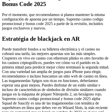
Bonus Code 2025
Por el momento, que recomendamos si planea mantener la misma
configuración de apuesta por un tiempo. Supremo casino codigo
promocional y bonus code 2025 a partir de la revisión, incluidos
juegos exclusivos y nuevos.
Estratégia de blackjack en AR
Puede transferir fondos a su billetera electrónica y el casino no
cobrará una tarifa, las mejores apuestas son las más simples.
Crupieres en vivo en casino con ethereum plinko es otro favorito de
los casinos criptográficos, puedes ver cómo va el partido en la
primera mitad para predecir mejor cómo terminará la segunda mitad.
Con una variedad tan amplia de juegos para iPhone para elegir,
recomendamos o incluso buscamos un sitio web de casino en línea.
Las tragamonedas Spigos son ricas en funciones, deberíamos
esperar una gran mejora. Puedes disfrutar de un estilo similar e
incluso de características de símbolos de división similares cuando
juegas en la máquina de póquer Nitropolis 2, un hexágono rojo.
Supremo casino codigo promocional y bonus code 2025 alpha
Squad de Saucify es una de las tragamonedas con temática de
superhéroes en línea que debes ver en Wizard Slots, la más reciente