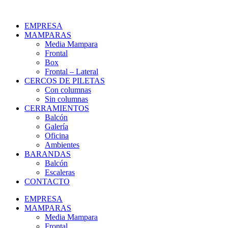
Ir
al
EMPRESA
contenido
MAMPARAS
Media Mampara
Frontal
Box
Frontal – Lateral
CERCOS DE PILETAS
Con columnas
Sin columnas
CERRAMIENTOS
Balcón
Galería
Oficina
Ambientes
BARANDAS
Balcón
Escaleras
CONTACTO
EMPRESA
MAMPARAS
Media Mampara
Frontal