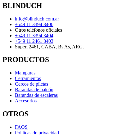
BLINDUCH
info@blinduch.com.ar
+549 11 3394 3406
Otros teléfonos oficiales
+549 11 3394 3404
+549 11 2461 8403
Superí 2461, CABA, Bs As, ARG.
PRODUCTOS
Mamparas
Cerramientos
Cercos de piletas
Barandas de balcón
Barandas de escaleras
Accesorios
OTROS
FAQS
Politícas de privacidad