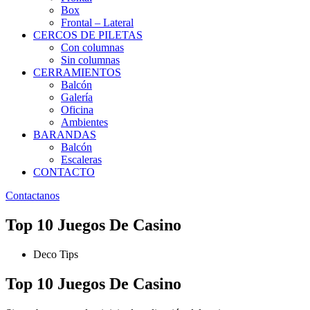
Box
Frontal – Lateral
CERCOS DE PILETAS
Con columnas
Sin columnas
CERRAMIENTOS
Balcón
Galería
Oficina
Ambientes
BARANDAS
Balcón
Escaleras
CONTACTO
Contactanos
Top 10 Juegos De Casino
Deco Tips
Top 10 Juegos De Casino