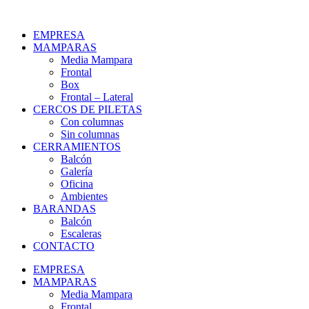
Ir
al
EMPRESA
contenido
MAMPARAS
Media Mampara
Frontal
Box
Frontal – Lateral
CERCOS DE PILETAS
Con columnas
Sin columnas
CERRAMIENTOS
Balcón
Galería
Oficina
Ambientes
BARANDAS
Balcón
Escaleras
CONTACTO
EMPRESA
MAMPARAS
Media Mampara
Frontal