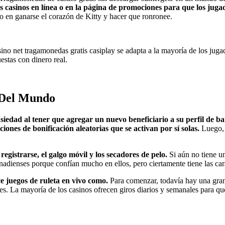
 los casinos en línea o en la página de promociones para que los jug
ho en ganarse el corazón de Kitty y hacer que ronronee.
ino net tragamonedas gratis casiplay se adapta a la mayoría de los ju
estas con dinero real.
 Del Mundo
siedad al tener que agregar un nuevo beneficiario a su perfil de b
ciones de bonificación aleatorias que se activan por sí solas.
Luego, 
gistrarse, el galgo móvil y los secadores de pelo.
Si aún no tiene u
nadienses porque confían mucho en ellos, pero ciertamente tiene las carac
e juegos de ruleta en vivo como.
Para comenzar, todavía hay una gran
es. La mayoría de los casinos ofrecen giros diarios y semanales para qu