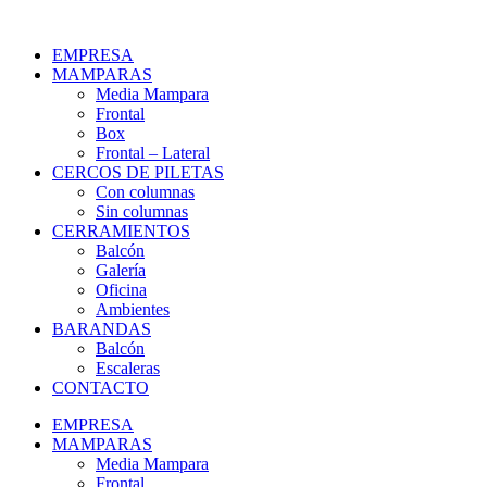
Ir
al
EMPRESA
contenido
MAMPARAS
Media Mampara
Frontal
Box
Frontal – Lateral
CERCOS DE PILETAS
Con columnas
Sin columnas
CERRAMIENTOS
Balcón
Galería
Oficina
Ambientes
BARANDAS
Balcón
Escaleras
CONTACTO
EMPRESA
MAMPARAS
Media Mampara
Frontal