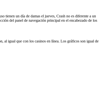
uso tienen un día de damas el jueves, Crash no es diferente a un
sección del panel de navegación principal en el encabezado de los
, al igual que con los casinos en línea. Los gráficos son igual de