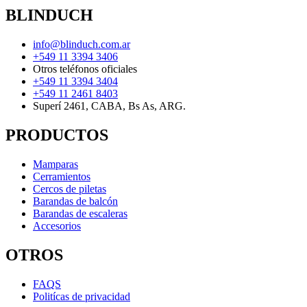
BLINDUCH
info@blinduch.com.ar
+549 11 3394 3406
Otros teléfonos oficiales
+549 11 3394 3404
+549 11 2461 8403
Superí 2461, CABA, Bs As, ARG.
PRODUCTOS
Mamparas
Cerramientos
Cercos de piletas
Barandas de balcón
Barandas de escaleras
Accesorios
OTROS
FAQS
Politícas de privacidad