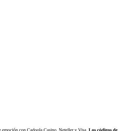
e emoción con Cadoola Casino, Neteller y Visa.
Los códigos de