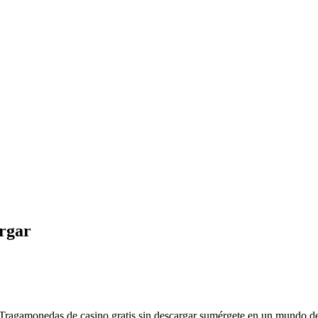
rgar
ragamonedas de casino gratis sin descargar sumérgete en un mundo d