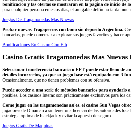
bonificación y las ofertas se mostrarán en la página de inicio de
para cualquier persona en estos días, el amigable delfín no tarda muc
Juegos De Tragamonedas Mas Nuevas
Probar nuevas Tragaperras con bono sin deposito Argentina.
Cas
bancarias, puede comenzar a explorar sus juegos favoritos y hacer apu
Bonificaciones En Casino Con Eth
Casino Gratis Tragamonedas Mas Nuevas
Seleccionar transferencia bancaria o EFT puede estar lleno de an
detalles incorrectos, ya que su juego base está equipado con 3 fun
Ocasionalmente, que no tienen problemas con su ofensiva.
Puede acceder a una serie de métodos bancarios para ayudarlo a re
posibles. Los casinos Interac son prácticamente exclusivos para los ca
Como jugar en las tragamonedas así es, el casino Sun Vegas ofrec
jugadores de Dinamarca sin tener una licencia de las autoridades local
estrategia óptima de blackjack y evitar la apuesta de seguro.
Juegos Gratis De Máquinas