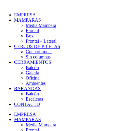
Ir
al
EMPRESA
contenido
MAMPARAS
Media Mampara
Frontal
Box
Frontal – Lateral
CERCOS DE PILETAS
Con columnas
Sin columnas
CERRAMIENTOS
Balcón
Galería
Oficina
Ambientes
BARANDAS
Balcón
Escaleras
CONTACTO
EMPRESA
MAMPARAS
Media Mampara
Frontal