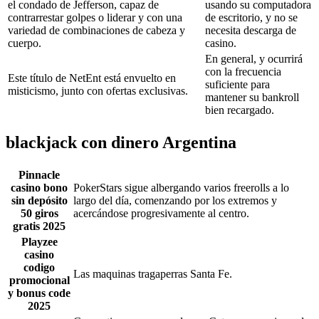
el condado de Jefferson, capaz de
usando su computadora
contrarrestar golpes o liderar y con una
de escritorio, y no se
variedad de combinaciones de cabeza y
necesita descarga de
cuerpo.
casino.
En general, y ocurrirá
con la frecuencia
Este título de NetEnt está envuelto en
suficiente para
misticismo, junto con ofertas exclusivas.
mantener su bankroll
bien recargado.
blackjack con dinero Argentina
Pinnacle
casino bono
PokerStars sigue albergando varios freerolls a lo
sin depósito
largo del día, comenzando por los extremos y
50 giros
acercándose progresivamente al centro.
gratis 2025
Playzee
casino
codigo
Las maquinas tragaperras Santa Fe.
promocional
y bonus code
2025